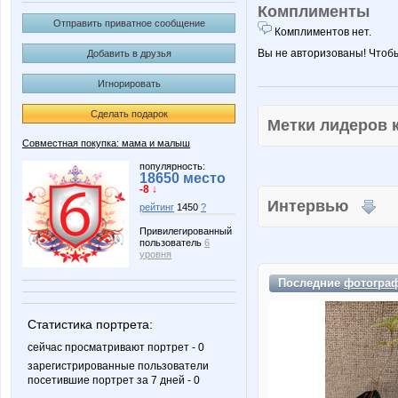
Комплименты
Отправить приватное сообщение
Комплиментов нет.
Вы не авторизованы! Чтоб
Добавить в друзья
Игнорировать
Сделать подарок
Метки лидеров
Совместная покупка: мама и малыш
популярность:
18650 место
-8 ↓
Интервью
рейтинг
1450
?
Привилегированный
пользователь
6
уровня
Последние
фотогра
Статистика портрета:
сейчас просматривают портрет - 0
зарегистрированные пользователи
посетившие портрет за 7 дней - 0