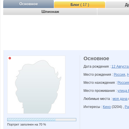
Основное
Блог
( 17 )
Д
Шпионаж
Основное
Дата рождения :
12 Август
Место рождения :
Россия
,
Н
Место нахождения :
Россия
Место проживания :
улица 
Любимые места :
моя дача
Интересы :
Кино
(3204) ,
Ра
Портрет заполнен на 70 %